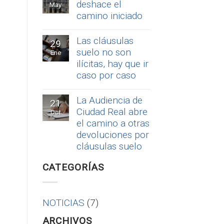
deshace el
May
camino iniciado
Las cláusulas
29
suelo no son
Ene
ilícitas, hay que ir
caso por caso
La Audiencia de
21
Ciudad Real abre
Oct
el camino a otras
devoluciones por
cláusulas suelo
CATEGORÍAS
NOTICIAS
(7)
ARCHIVOS