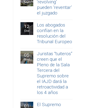
‘revolving’
Mar
pueden ‘reventar’
el juzgado
Los abogados
12
confían en la
Ene
resolución del
Tribunal Europeo
Juristas “tuiteros”
05
creen que el
Nov
Pleno de la Sala
Tercera del
Supremo sobre
el IAJD dará la
retroactividad a
los 4 años
El Supremo
01